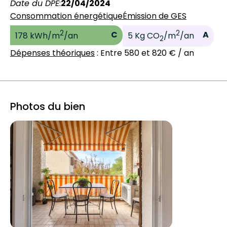
Date du DPE
:
22/04/2024
Consommation énergétique
Émission de GES
2
2
C
A
178 kWh/m
/an
5 Kg CO
/m
/an
2
Dépenses théoriques
: Entre 580 et 820 € / an
Photos du bien