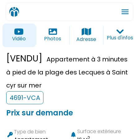
menu
ios_share
favorite_border
Plus d'infos
Vidéo
Photos
Adresse
[VENDU]
Appartement à 3 minutes
à pied de la plage des Lecques à Saint
cyr sur mer
4691-VCA
Prix sur demande
Surface extérieure
Type de bien
2