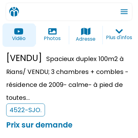
menu
ios_share
favorite_border
Plus d'infos
Vidéo
Photos
Adresse
[VENDU]
Spacieux duplex 100m2 à
Rians/ VENDU; 3 chambres + combles -
résidence de 2009- calme- à pied de
toutes...
4522-SJO.
Prix sur demande