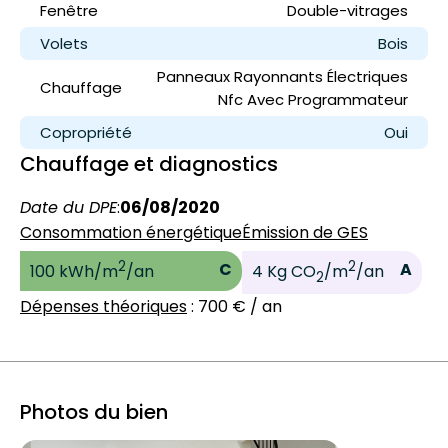
Fenêtre
Double-vitrages
Volets
Bois
Panneaux Rayonnants Électriques
Chauffage
Nfc Avec Programmateur
Copropriété
Oui
Chauffage et diagnostics
Date du DPE
:
06/08/2020
Consommation énergétique
Émission de GES
2
2
C
A
100 kWh/m
/an
4 Kg CO
/m
/an
2
Dépenses théoriques
: 700 € / an
Photos du bien