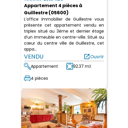
Appartement 4 pièces à
Guillestre (05600)
L’office Immobilier de Guillestre vous
présente cet appartement vendu en
triplex situé au 3ème et dernier étage
d’un immeuble en centre-ville. Situé au
cœur du centre ville de Guillestre, cet
appa...
VENDU
open_in_new
Ouvrir
Appartement
92.37 m
2
4 pièces