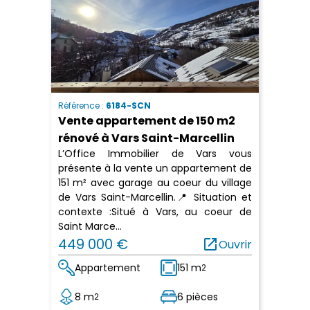
Référence :
6184-SCN
Vente appartement de 150 m2
rénové à Vars Saint-Marcellin
L’Office Immobilier de Vars vous
présente à la vente un appartement de
151 m² avec garage au coeur du village
de Vars Saint-Marcellin.📍 Situation et
contexte :Situé à Vars, au coeur de
Saint Marce...
449 000 €
open_in_new
Ouvrir
Appartement
151 m
2
8 m
6 pièces
2