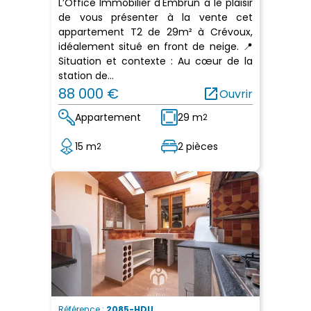
L’Office Immobilier d'Embrun a le plaisir
de vous présenter à la vente cet
appartement T2 de 29m² à Crévoux,
idéalement situé en front de neige. 📍
Situation et contexte : Au cœur de la
station de...
88 000 €
open_in_new
Ouvrir
Appartement
29 m
2
15 m
2 pièces
2
Référence :
2085-HDU