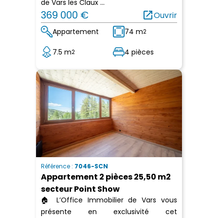
de Vars les Claux ...
369 000 €
open_in_new
Ouvrir
Appartement
74 m
2
7.5 m
4 pièces
2
Référence :
7046-SCN
Appartement 2 pièces 25,50 m2
secteur Point Show
🏠 L’Office Immobilier de Vars vous
présente en exclusivité cet