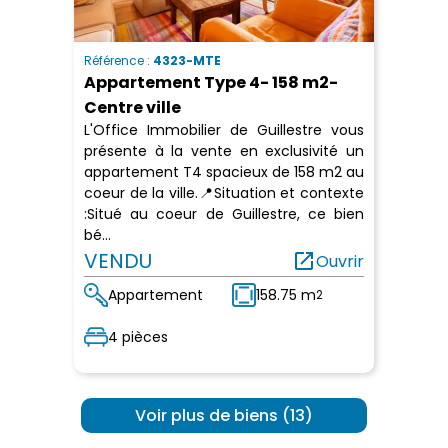
Référence :
4323-MTE
Appartement Type 4- 158 m2-
Centre ville
L'Office Immobilier de Guillestre vous
présente à la vente en exclusivité un
appartement T4 spacieux de 158 m2 au
coeur de la ville.📍Situation et contexte
:Situé au coeur de Guillestre, ce bien
bé...
VENDU
open_in_new
Ouvrir
Appartement
158.75 m
2
4 pièces
 Voir plus de biens (13) 