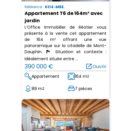
Référence :
6314-MBE.
Appartement T6 de 164m² avec
jardin
L’Office Immobilier de Réotier vous
présente à la vente cet appartement
de 164 m² offrant une vue
panoramique sur la citadelle de Mont-
Dauphin. 🏞️ Situation et contexte :
Idéalement située entre ...
390 000 €
open_in_new
Ouvrir
Appartement
164 m
2
89 m
7 pièces
2