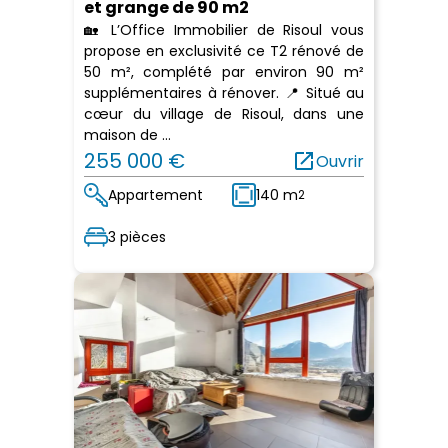
et grange de 90 m2
🏡 L’Office Immobilier de Risoul vous
propose en exclusivité ce T2 rénové de
50 m², complété par environ 90 m²
supplémentaires à rénover. 📍 Situé au
cœur du village de Risoul, dans une
maison de ...
255 000 €
open_in_new
Ouvrir
Appartement
140 m
2
3 pièces