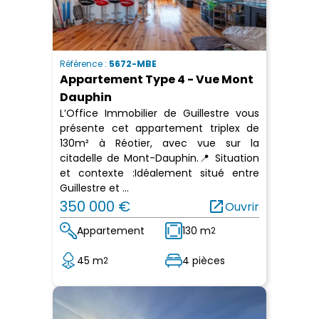
Référence :
5672-MBE
Appartement Type 4 - Vue Mont
Dauphin
L’Office Immobilier de Guillestre vous
présente cet appartement triplex de
130m² à Réotier, avec vue sur la
citadelle de Mont-Dauphin.📍 Situation
et contexte :Idéalement situé entre
Guillestre et ...
350 000 €
open_in_new
Ouvrir
Appartement
130 m
2
45 m
4 pièces
2