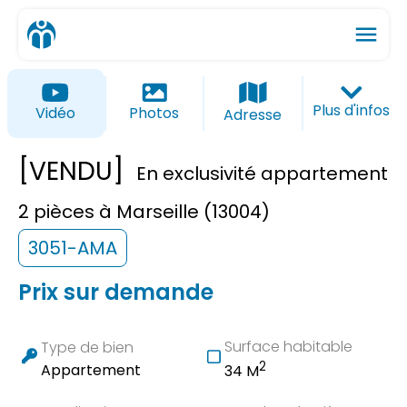
menu
ios_share
favorite_border
Plus d'infos
Vidéo
Photos
Adresse
[VENDU]
En exclusivité appartement
2 pièces à Marseille (13004)
3051-AMA
Prix sur demande
Surface habitable
Type de bien
2
Appartement
34 M