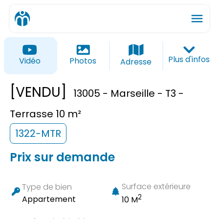
menu
ios_share
favorite_border
Plus d'infos
Vidéo
Photos
Adresse
[VENDU]
13005 - Marseille - T3 -
Terrasse 10 m²
1322-MTR
Prix sur demande
Surface extérieure
Type de bien
2
Appartement
10 M