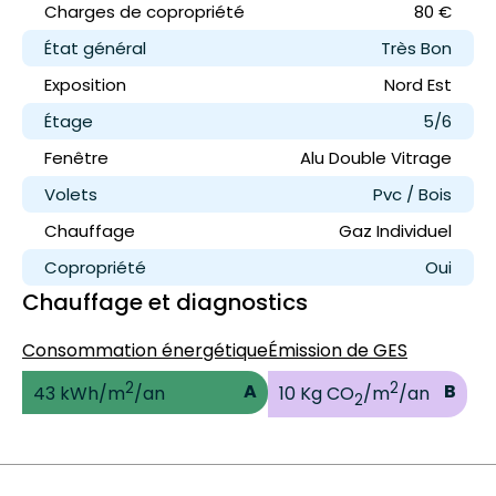
Charges de copropriété
80 €
État général
Très Bon
Exposition
Nord Est
Étage
5/6
Fenêtre
Alu Double Vitrage
Volets
Pvc / Bois
Chauffage
Gaz Individuel
Copropriété
Oui
Chauffage et diagnostics
Consommation énergétique
Émission de GES
2
2
A
B
43 kWh/m
/an
10 Kg CO
/m
/an
2