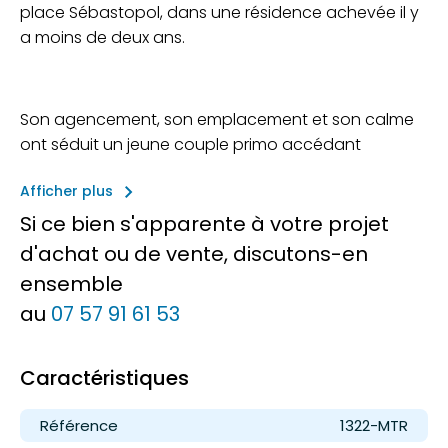
place Sébastopol, dans une résidence achevée il y
a moins de deux ans.
Son agencement, son emplacement et son calme
ont séduit un jeune couple primo accédant
keyboard_arrow_right
Afficher plus
Si ce bien s'apparente à votre projet
d'achat ou de vente, discutons-en
ensemble
au
07 57 91 61 53
Caractéristiques
Référence
1322-MTR