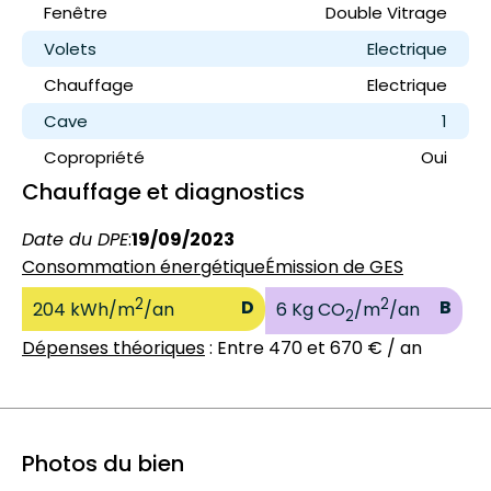
Fenêtre
Double Vitrage
Volets
Electrique
Chauffage
Electrique
Cave
1
Copropriété
Oui
Chauffage et diagnostics
Date du DPE
:
19/09/2023
Consommation énergétique
Émission de GES
2
2
D
B
204 kWh/m
/an
6 Kg CO
/m
/an
2
Dépenses théoriques
: Entre 470 et 670 € / an
Photos du bien