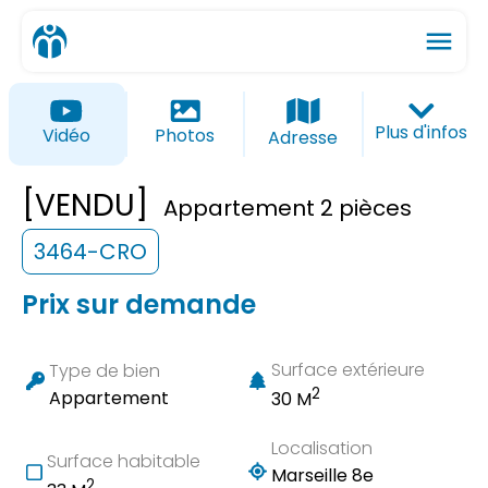
menu
ios_share
favorite_border
Plus d'infos
Vidéo
Photos
Adresse
[VENDU]
Appartement 2 pièces
3464-CRO
Prix sur demande
Surface extérieure
Type de bien
2
Appartement
30 M
Localisation
Surface habitable
Marseille 8e
2