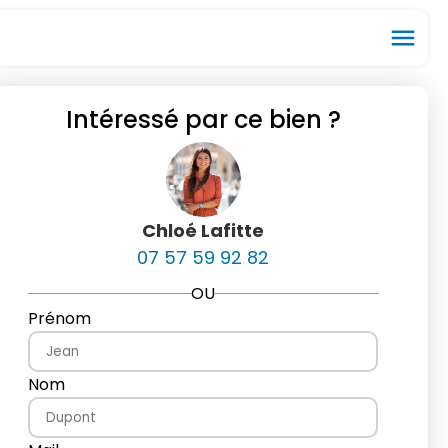
menu
Intéressé par ce bien ?
ios_share
favorite_border
Chloé Lafitte
07 57 59 92 82
OU
Prénom
Nom