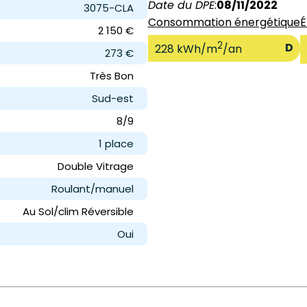
Date du DPE
:
08/11/2022
3075-CLA
Consommation énergétique
É
2 150 €
2
D
228 kWh/m
/an
273 €
Très Bon
Sud-est
8/9
1 place
Double Vitrage
Roulant/manuel
Au Sol/clim Réversible
Oui