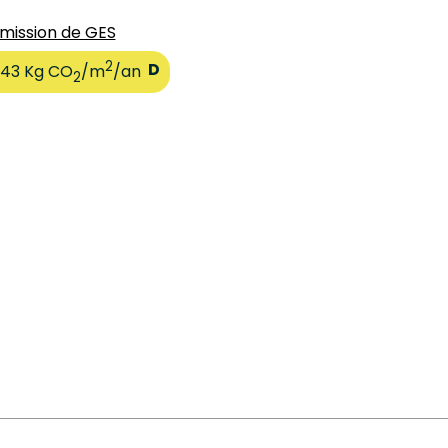
mission de GES
2
D
43 Kg CO
/m
/an
2