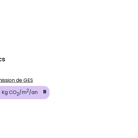
cs
ission de GES
2
B
 Kg CO
/m
/an
2