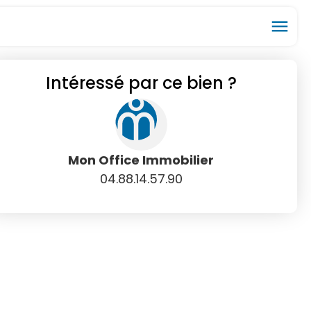
menu
Intéressé par ce bien ?
ios_share
favorite_border
Mon Office Immobilier
04.88.14.57.90