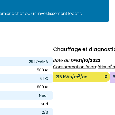
emier achat ou un investissement locatif.
Chauffage et diagnosti
Date du DPE
:
11/10/2022
2927-AMA
Consommation énergétique
Ém
583 €
2
D
215 kWh/m
/an
6
61 €
800 €
Neuf
Sud
2/3