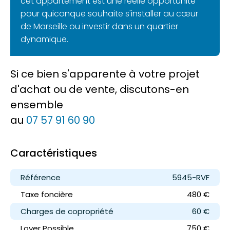
cet appartement est une réelle opportunité
pour quiconque souhaite s'installer au cœur
de Marseille ou investir dans un quartier
dynamique.
Si ce bien s'apparente à votre projet
d'achat ou de vente, discutons-en
ensemble
au
07 57 91 60 90
Caractéristiques
Référence
5945-RVF
Taxe foncière
480 €
Charges de copropriété
60 €
Loyer
Possible
750 €