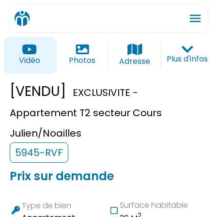
menu
ios_share
favorite_border
Plus d'infos
Vidéo
Photos
Adresse
[VENDU]
EXCLUSIVITE -
Appartement T2 secteur Cours
Julien/Noailles
5945-RVF
Prix sur demande
Surface habitable
Type de bien
2