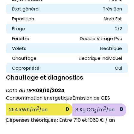
État général
Très Bon
Exposition
Nord Est
Étage
2/2
Fenêtre
Double Vitrage Pvc
Volets
Electrique
Chauffage
Electrique Individuel
Copropriété
Oui
Chauffage et diagnostics
Date du DPE
:
09/10/2024
Consommation énergétique
Émission de GES
2
2
D
B
254 kWh/m
/an
8 Kg CO
/m
/an
2
Dépenses théoriques
: Entre 710 et 1060 € / an