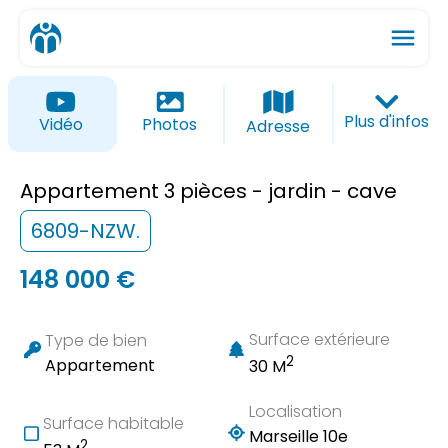
menu
ios_share
favorite_border
Plus d'infos
Vidéo
Photos
Adresse
Appartement 3 pièces - jardin - cave
6809-NZW.
148 000 €
Surface extérieure
Type de bien
2
Appartement
30 M
Localisation
Surface habitable
Marseille 10e
2