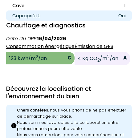
Cave
1
Copropriété
Oui
Chauffage et diagnostics
Date du DPE
:
16/04/2026
Consommation énergétique
Émission de GES
2
2
C
A
123 kWh/m
/an
4 Kg CO
/m
/an
2
Découvrez la localisation et
l'environnement du bien
Chers confères
, nous vous prions de ne pas effectuer
de démarchage sur place.
Nous sommes favorables à la collaboration entre
info
professionnels pour cette vente.
Nous vous remercions pour votre compréhension et