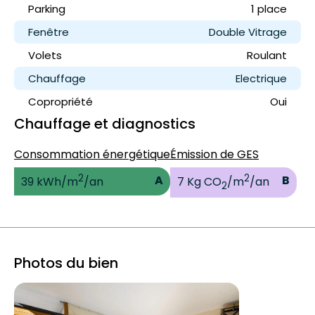
Parking
1 place
Fenêtre
Double Vitrage
Volets
Roulant
Chauffage
Electrique
Copropriété
Oui
Chauffage et diagnostics
Consommation énergétique
Émission de GES
2
2
A
B
39 kWh/m
/an
7 Kg CO
/m
/an
2
Photos du bien