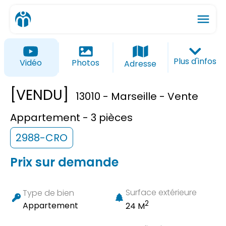
menu
ios_share
favorite_border
Plus d'infos
Vidéo
Photos
Adresse
[VENDU]
13010 - Marseille - Vente
Appartement - 3 pièces
2988-CRO
Prix sur demande
Surface extérieure
Type de bien
2
Appartement
24 M