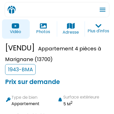
menu
ios_share
favorite_border
Plus d'infos
Vidéo
Photos
Adresse
[VENDU]
Appartement 4 pièces à
Marignane (13700)
1943-BMA
Prix sur demande
Surface extérieure
Type de bien
2
Appartement
5 M