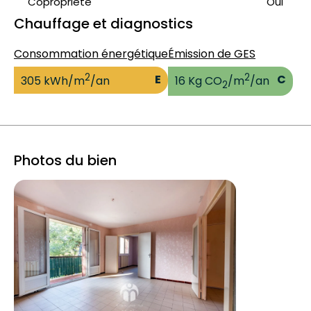
Copropriété
Oui
Chauffage et diagnostics
Consommation énergétique
Émission de GES
2
2
E
C
305 kWh/m
/an
16 Kg CO
/m
/an
2
Photos du bien