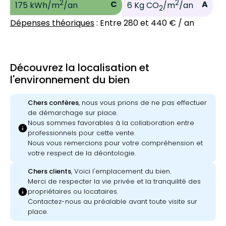
2
2
C
A
175 kWh/m
/an
6 Kg CO
/m
/an
2
Dépenses théoriques
: Entre 280 et 440 € / an
Découvrez la localisation et
l'environnement du bien
Chers confères
, nous vous prions de ne pas effectuer
de démarchage sur place.
Nous sommes favorables à la collaboration entre
info
professionnels pour cette vente.
Nous vous remercions pour votre compréhension et
votre respect de la déontologie.
Chers clients
, Voici l'emplacement du bien.
Merci de respecter la vie privée et la tranquilité des
info
propriétaires ou locataires.
Contactez-nous au préalable avant toute visite sur
place.