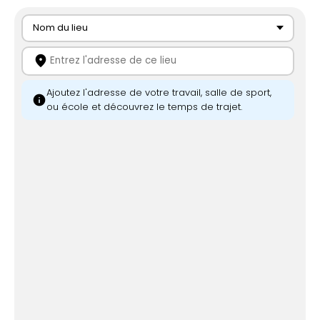
Nom du lieu
location_on
Ajoutez l'adresse de votre travail, salle de sport,
info
ou école et découvrez le temps de trajet.