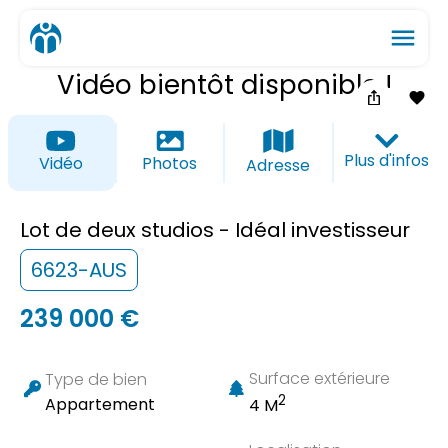
menu
Vidéo bientôt disponible !
ios_share
favorite_border
Plus d'infos
Vidéo
Photos
Adresse
Lot de deux studios - Idéal investisseur
6623-AUS
239 000 €
Surface extérieure
Type de bien
2
Appartement
4 M