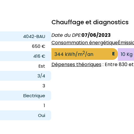
Chauffage et diagnostics
Date du DPE
:
07/06/2023
4042-BAU
Consommation énergétique
Émissi
650 €
2
E
344 kWh/m
/an
10 Kg
416 €
Dépenses théoriques
: Entre 830 et
Est
3/4
3
Electrique
1
Oui