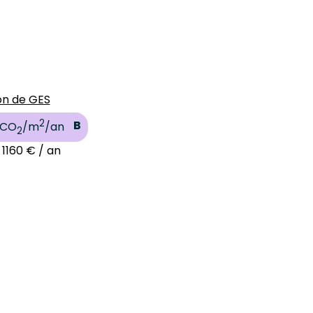
on de GES
2
B
 CO
/m
/an
2
 1160 € / an