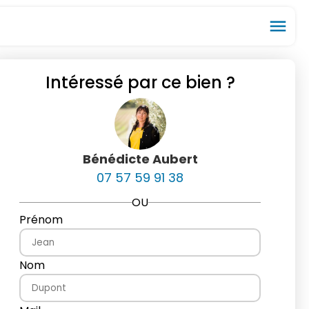
menu
Intéressé par ce bien ?
ios_share
favorite_border
Bénédicte Aubert
07 57 59 91 38
OU
Prénom
Nom