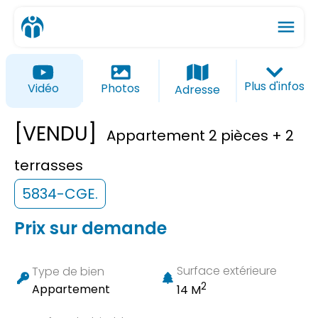
menu
ios_share
favorite_border
Plus d'infos
Vidéo
Photos
Adresse
[VENDU]
Appartement 2 pièces + 2
terrasses
5834-CGE.
Prix sur demande
Surface extérieure
Type de bien
2
Appartement
14 M