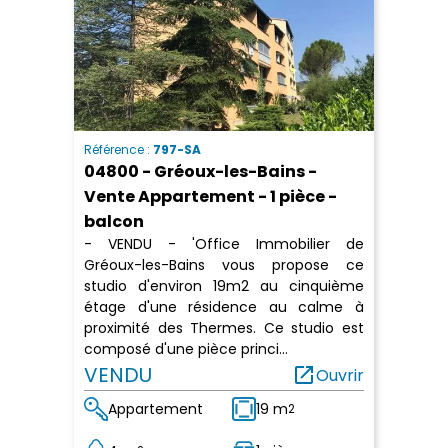
Référence :
797-SA
04800 - Gréoux-les-Bains -
Vente Appartement - 1 pièce -
balcon
- VENDU - 'Office Immobilier de
Gréoux-les-Bains vous propose ce
studio d'environ 19m2 au cinquième
étage d'une résidence au calme à
proximité des Thermes. Ce studio est
composé d'une pièce princi...
VENDU
open_in_new
Ouvrir
Appartement
19 m
2