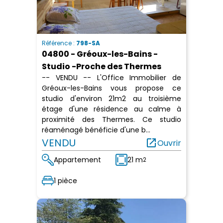
Référence :
798-SA
04800 - Gréoux-les-Bains -
Studio -Proche des Thermes
-- VENDU -- L'Office Immobilier de
Gréoux-les-Bains vous propose ce
studio d'environ 21m2 au troisième
étage d'une résidence au calme à
proximité des Thermes. Ce studio
réaménagé bénéficie d'une b...
VENDU
open_in_new
Ouvrir
Appartement
21 m
2
1 pièce