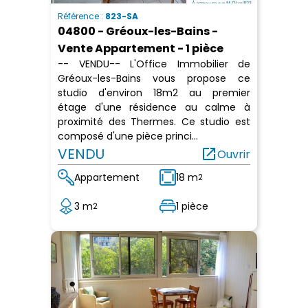
Référence :
823-SA
04800 - Gréoux-les-Bains -
Vente Appartement - 1 pièce
-- VENDU-- L'Office Immobilier de
Gréoux-les-Bains vous propose ce
studio d'environ 18m2 au premier
étage d'une résidence au calme à
proximité des Thermes. Ce studio est
composé d'une pièce princi...
VENDU
open_in_new
Ouvrir
Appartement
18 m
2
3 m
1 pièce
2