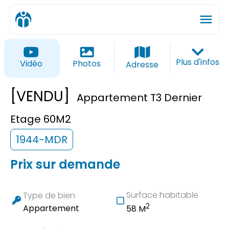
menu
ios_share
favorite_border
Plus d'infos
Vidéo
Photos
Adresse
[VENDU]
Appartement T3 Dernier
Etage 60M2
1944-MDR
Prix sur demande
Surface habitable
Type de bien
2
Appartement
58 M