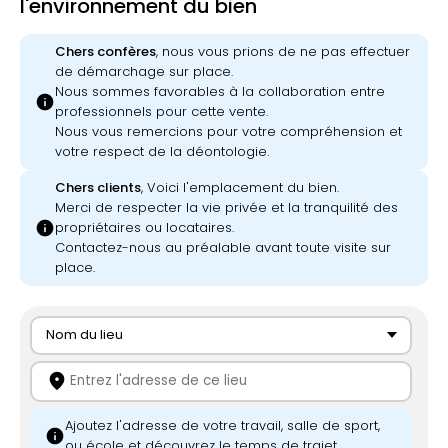
l'environnement du bien
Chers confères
, nous vous prions de ne pas effectuer
de démarchage sur place.
Nous sommes favorables à la collaboration entre
info
professionnels pour cette vente.
Nous vous remercions pour votre compréhension et
votre respect de la déontologie.
Chers clients
, Voici l'emplacement du bien.
Merci de respecter la vie privée et la tranquilité des
info
propriétaires ou locataires.
Contactez-nous au préalable avant toute visite sur
place.
Nom du lieu
location_on
Ajoutez l'adresse de votre travail, salle de sport,
info
ou école et découvrez le temps de trajet.