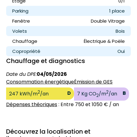
Étage
0/1
Parking
1 place
Fenêtre
Double Vitrage
Volets
Bois
Chauffage
Électrique & Poële
Copropriété
Oui
Chauffage et diagnostics
Date du DPE
:
04/05/2026
Consommation énergétique
Émission de GES
2
2
D
B
247 kWh/m
/an
7 Kg CO
/m
/an
2
Dépenses théoriques
: Entre 750 et 1050 € / an
Découvrez la localisation et