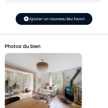
add_circle
Ajouter un nouveau lieu favori
Photos du bien