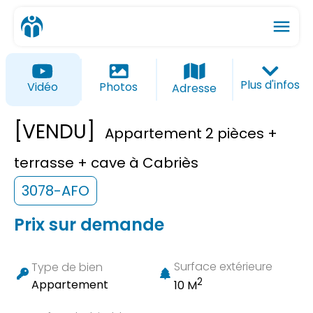
menu
ios_share
favorite_border
Plus d'infos
Vidéo
Photos
Adresse
[VENDU]
Appartement 2 pièces +
terrasse + cave à Cabriès
3078-AFO
Prix sur demande
Surface extérieure
Type de bien
2
Appartement
10 M