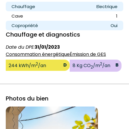
Chauffage
Electrique
Cave
1
Copropriété
Oui
Chauffage et diagnostics
Date du DPE
:
31/01/2023
Consommation énergétique
Émission de GES
2
2
D
B
244 kWh/m
/an
8 Kg CO
/m
/an
2
Photos du bien