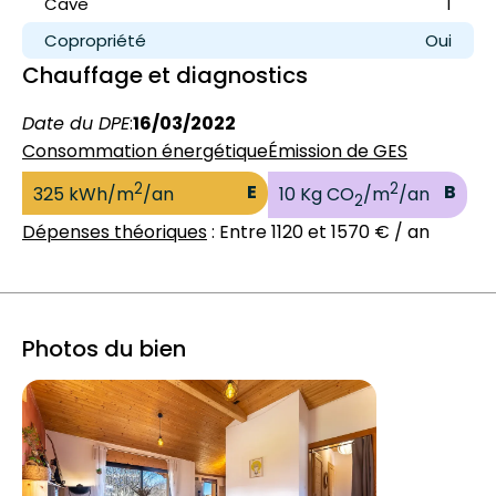
Cave
1
Copropriété
Oui
Chauffage et diagnostics
Date du DPE
:
16/03/2022
Consommation énergétique
Émission de GES
2
2
E
B
325 kWh/m
/an
10 Kg CO
/m
/an
2
Dépenses théoriques
: Entre 1120 et 1570 € / an
Photos du bien