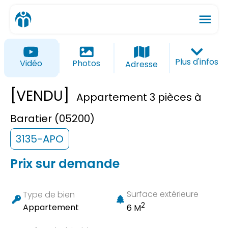
menu
ios_share
favorite_border
Plus d'infos
Vidéo
Photos
Adresse
[VENDU]
Appartement 3 pièces à
Baratier (05200)
3135-APO
Prix sur demande
Surface extérieure
Type de bien
2
Appartement
6 M