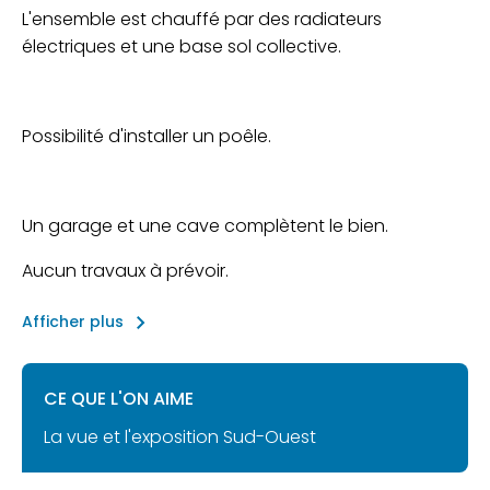
L'ensemble est chauffé par des radiateurs
électriques et une base sol collective.
Possibilité d'installer un poêle.
Un garage et une cave complètent le bien.
Aucun travaux à prévoir.
keyboard_arrow_right
Afficher plus
CE QUE L'ON AIME
La vue et l'exposition Sud-Ouest