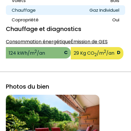
Volets
Bois
Chauffage
Gaz Individuel
Copropriété
Oui
Chauffage et diagnostics
Consommation énergétique
Émission de GES
2
2
C
D
124 kWh/m
/an
29 Kg CO
/m
/an
2
Photos du bien