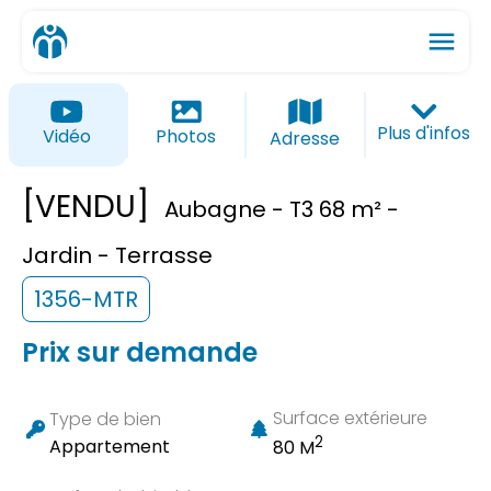
menu
ios_share
favorite_border
Plus d'infos
Vidéo
Photos
Adresse
[VENDU]
Aubagne - T3 68 m² -
Jardin - Terrasse
1356-MTR
Prix sur demande
Surface extérieure
Type de bien
2
Appartement
80 M