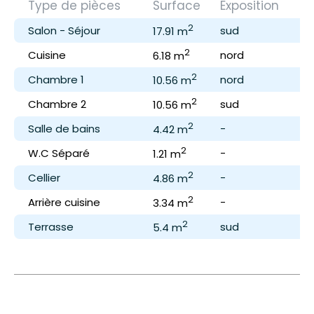
Type de pièces
Surface
Exposition
C
2
Salon - Séjour
sud
-
17.91 m
2
Cuisine
nord
-
6.18 m
2
Chambre 1
nord
-
10.56 m
2
Chambre 2
sud
-
10.56 m
2
Salle de bains
-
-
4.42 m
2
W.C Séparé
-
-
1.21 m
2
Cellier
-
-
4.86 m
2
Arrière cuisine
-
sé
3.34 m
2
Terrasse
sud
av
5.4 m