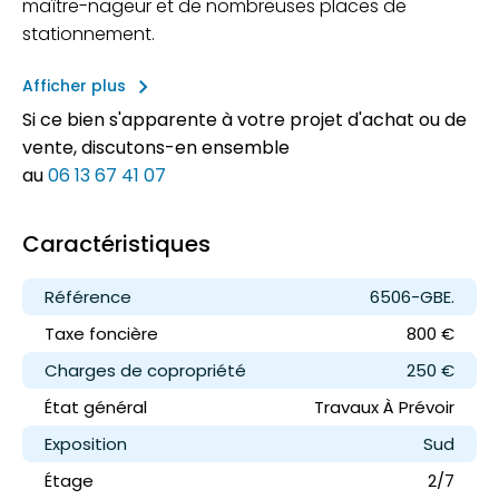
maître-nageur et de nombreuses places de
stationnement.
keyboard_arrow_right
Afficher plus
Si ce bien s'apparente à votre projet d'achat ou de
vente, discutons-en ensemble
au
06 13 67 41 07
Caractéristiques
Référence
6506-GBE.
Taxe foncière
800 €
Charges de copropriété
250 €
État général
Travaux À Prévoir
Exposition
Sud
Étage
2/7