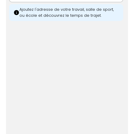
Ajoutez l'adresse de votre travail, salle de sport,
info
ou école et découvrez le temps de trajet.