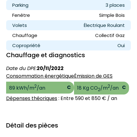
Parking
3 place
s
Fenêtre
Simple Bois
Volets
Électrique Roulant
Chauffage
Collectif Gaz
Copropriété
Oui
Chauffage et diagnostics
Date du DPE
:
20/11/2022
Consommation énergétique
Émission de GES
2
2
C
C
89 kWh/m
/an
18 Kg CO
/m
/an
2
Dépenses théoriques
: Entre 590 et 850 € / an
Détail des pièces