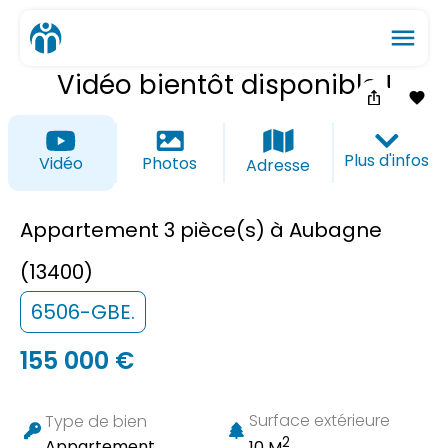
menu
Vidéo bientôt disponible !
ios_share
favorite_border
Plus d'infos
Vidéo
Photos
Adresse
Appartement 3 pièce(s) à Aubagne
(13400)
6506-GBE.
155 000 €
Surface extérieure
Type de bien
2
Appartement
10 M