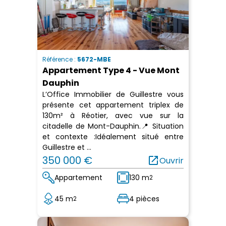
Référence :
5672-MBE
Appartement Type 4 - Vue Mont
Dauphin
L’Office Immobilier de Guillestre vous
présente cet appartement triplex de
130m² à Réotier, avec vue sur la
citadelle de Mont-Dauphin.📍 Situation
et contexte :Idéalement situé entre
Guillestre et ...
350 000 €
open_in_new
Ouvrir
Appartement
130 m
2
45 m
4 pièces
2