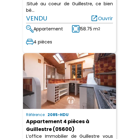
:Situé au coeur de Guillestre, ce bien
bé...
VENDU
open_in_new
Ouvrir
Appartement
158.75 m
2
4 pièces
Référence :
2085-HDU
Appartement 4 pièces à
Guillestre (05600)
L’office Immobilier de Guillestre vous