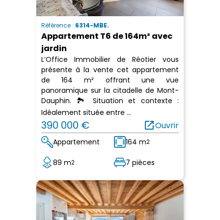
Référence :
6314-MBE.
Appartement T6 de 164m² avec
jardin
L’Office Immobilier de Réotier vous
présente à la vente cet appartement
de 164 m² offrant une vue
panoramique sur la citadelle de Mont-
Dauphin. 🏞️ Situation et contexte :
Idéalement située entre ...
390 000 €
open_in_new
Ouvrir
Appartement
164 m
2
89 m
7 pièces
2