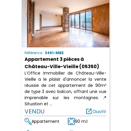
Référence :
3461-MBE
Appartement 3 pièces à
Château-Ville-Vieille (05350)
L’Office Immobilier de Château-Ville-
Vieille a le plaisir d'annoncer la vente
réussie de cet appartement de 90m²
de type 3 avec balcon, offrant une vue
imprenable sur les montagnes.📍
Situation et ...
VENDU
open_in_new
Ouvrir
Appartement
90 m
2