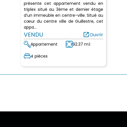
présente cet appartement vendu en
triplex situé au 3ème et dernier étage
d’un immeuble en centre-ville. Situé au
cœur du centre ville de Guillestre, cet
appa...
VENDU
open_in_new
Ouvrir
Appartement
92.37 m
2
4 pièces