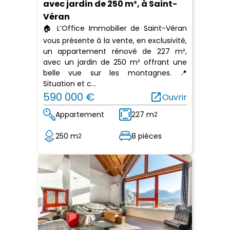
avec jardin de 250 m², à Saint-
Véran
🏠 L’Office Immobilier de Saint-Véran
vous présente à la vente, en exclusivité,
un appartement rénové de 227 m²,
avec un jardin de 250 m² offrant une
belle vue sur les montagnes. 📍
Situation et c...
590 000 €
open_in_new
Ouvrir
Appartement
227 m
2
250 m
8 pièces
2