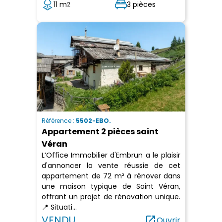
11 m
3 pièces
2
Référence :
5502-EBO.
Appartement 2 pièces saint
Véran
L’Office Immobilier d'Embrun a le plaisir
d'annoncer la vente réussie de cet
appartement de 72 m² à rénover dans
une maison typique de Saint Véran,
offrant un projet de rénovation unique.
📍 Situati...
VENDU
open_in_new
Ouvrir