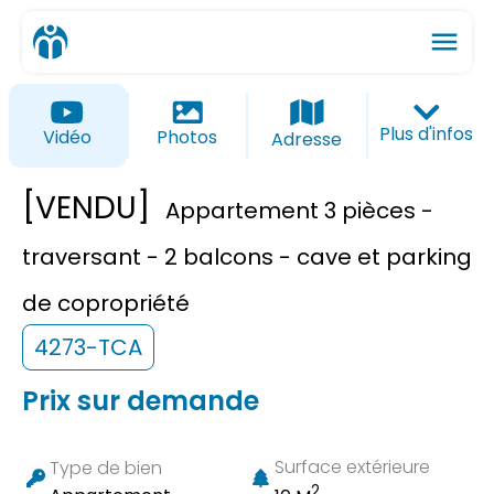
menu
ios_share
favorite_border
Plus d'infos
Vidéo
Photos
Adresse
[VENDU]
Appartement 3 pièces -
traversant - 2 balcons - cave et parking
de copropriété
4273-TCA
Prix sur demande
Surface extérieure
Type de bien
2