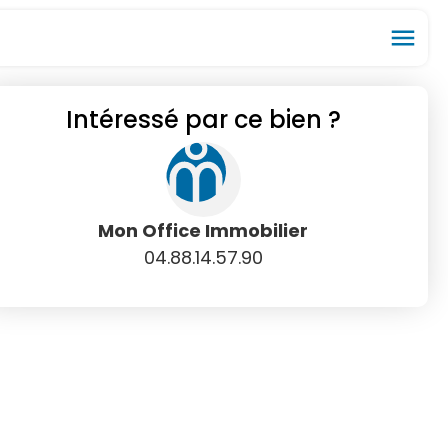
menu
Intéressé par ce bien ?
ios_share
favorite_border
Mon Office Immobilier
04.88.14.57.90