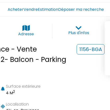
Acheter
Vendre
Estimation
Déposer ma recherche
Plus d'infos
Adresse
nce - Vente
1156-BGA
2- Balcon - Parking
Surface extérieure
2
4 M
Localisation