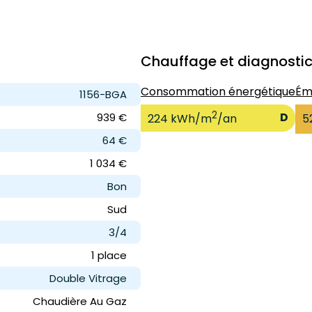
Chauffage et diagnosti
Consommation énergétique
Ém
1156-BGA
2
D
939 €
224 kWh/m
/an
5
64 €
1 034 €
Bon
Sud
3/4
1 place
Double Vitrage
Chaudière Au Gaz