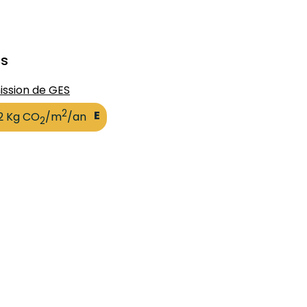
cs
ission de GES
2
E
2 Kg CO
/m
/an
2