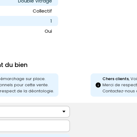
Double Vitrage
Collectif
1
Oui
nt du bien
 démarchage sur place.
Chers clients
, Vo
info
onnels pour cette vente.
Merci de respecte
respect de la déontologie.
Contactez-nous a