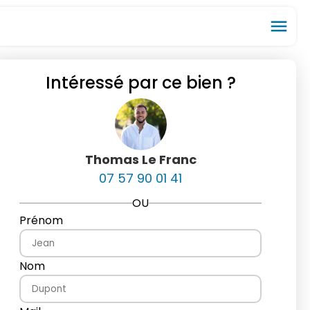
menu
Intéressé par ce bien ?
ios_share
favorite_border
Thomas Le Franc
07 57 90 01 41
OU
Prénom
Nom