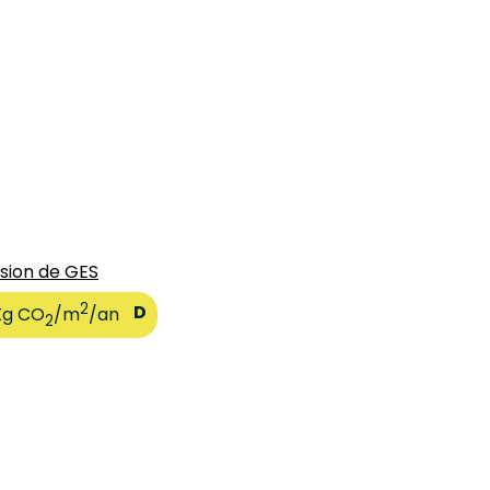
sion de GES
2
D
Kg CO
/m
/an
2