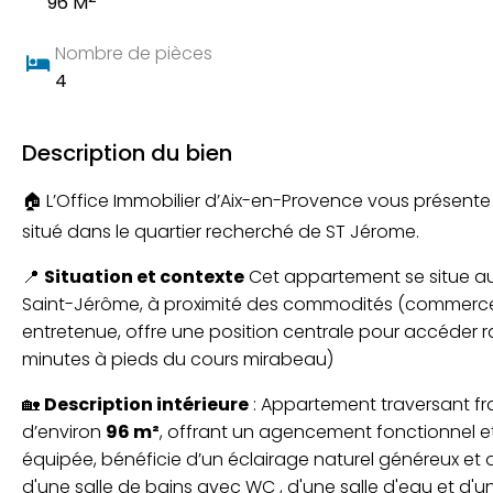
96 M
Nombre de pièces
4
Description du bien
🏠 L’Office Immobilier d’Aix-en-Provence vous présen
situé dans le quartier recherché de ST Jérome.
📍
Situation et contexte
Cet appartement se situe a
Saint-Jérôme, à proximité des commodités (commerces, 
entretenue, offre une position centrale pour accéder r
minutes à pieds du cours mirabeau)
🏡
Description intérieure
: Appartement traversant fr
d’environ
96 m²
, offrant un agencement fonctionnel et 
équipée, bénéficie d’un éclairage naturel généreux et
d'une salle de bains avec WC , d'une salle d'eau et d