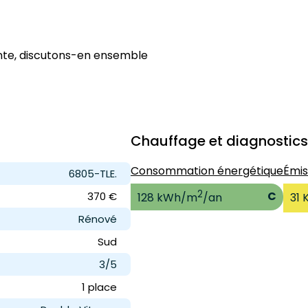
ente, discutons-en ensemble
Chauffage et diagnostics
Consommation énergétique
Émis
6805-TLE.
2
C
370 €
128 kWh/m
/an
31 
Rénové
Sud
3/5
1 place