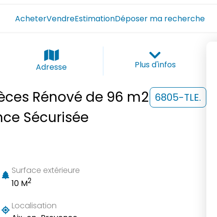
Acheter
Vendre
Estimation
Déposer ma recherche
Plus d'infos
Adresse
ièces Rénové de 96 m2
6805-TLE.
nce Sécurisée
Surface extérieure
2
10 M
Localisation