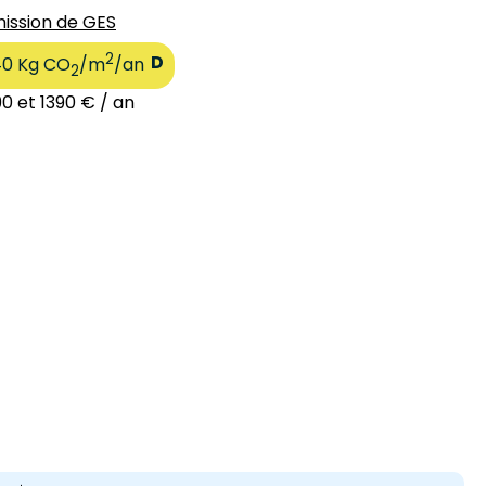
ission de GES
2
D
40 Kg CO
/m
/an
2
90 et 1390 € / an