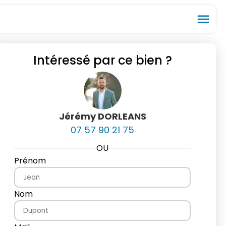
menu
Intéressé par ce bien ?
ios_share
favorite_border
Jérémy DORLEANS
07 57 90 21 75
OU
Prénom
Nom