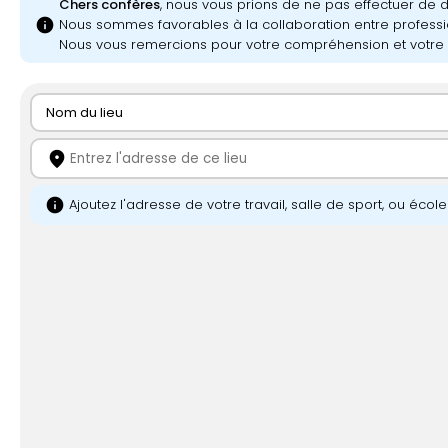
Chers confères
, nous vous prions de ne pas effectuer de
info
Nous sommes favorables à la collaboration entre professi
Nous vous remercions pour votre compréhension et votre 
Nom du lieu
location_on
info
Ajoutez l'adresse de votre travail, salle de sport, ou écol