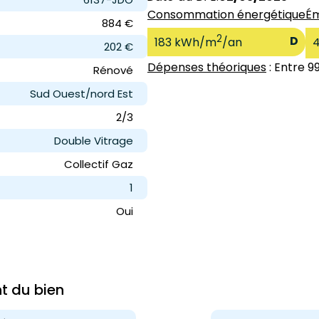
Consommation énergétique
Ém
884 €
2
D
183 kWh/m
/an
202 €
Dépenses théoriques
: Entre 9
Rénové
Sud Ouest/nord Est
2/3
Double Vitrage
Collectif Gaz
1
Oui
nt du bien