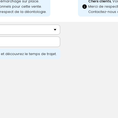
 démarchage sur place.
Chers clients
, Vo
info
onnels pour cette vente.
Merci de respecte
respect de la déontologie.
Contactez-nous a
e et découvrez le temps de trajet.