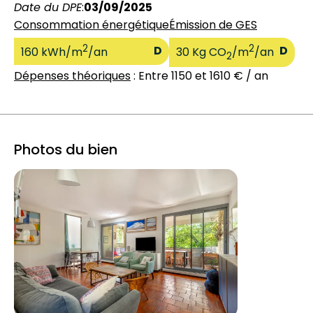
Date du DPE
:
03/09/2025
Consommation énergétique
Émission de GES
2
2
D
D
160 kWh/m
/an
30 Kg CO
/m
/an
2
Dépenses théoriques
: Entre 1150 et 1610 € / an
Photos du bien