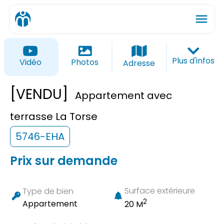
menu
ios_share
favorite_border
Plus d'infos
Vidéo
Photos
Adresse
[VENDU]
Appartement avec
terrasse La Torse
5746-EHA
Prix sur demande
Surface extérieure
Type de bien
2
Appartement
20 M