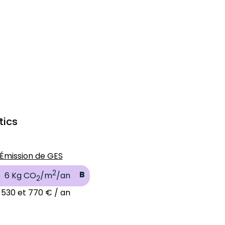
tics
Émission de GES
2
B
6 Kg CO
/m
/an
2
 530 et 770 € / an