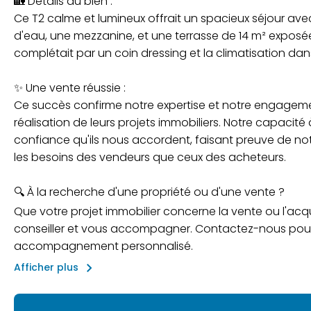
🏡 Détails du bien :
Ce T2 calme et lumineux offrait un spacieux séjour av
d'eau, une mezzanine, et une terrasse de 14 m² expos
complétait par un coin dressing et la climatisation dan
✨ Une vente réussie :
Ce succès confirme notre expertise et notre engagem
réalisation de leurs projets immobiliers. Notre capaci
confiance qu'ils nous accordent, faisant preuve de not
les besoins des vendeurs que ceux des acheteurs.
🔍 À la recherche d'une propriété ou d'une vente ?
Que votre projet immobilier concerne la vente ou l'acqu
conseiller et vous accompagner. Contactez-nous pour 
accompagnement personnalisé.
keyboard_arrow_right
Afficher plus