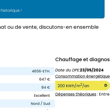
historique !
chat ou de vente, discutons-en ensemble
Chauffage et diagnos
Date du DPE
:
23/05/2024
4656-ETH.
Consommation énergétique
647 €
2
D
200 kWh/m
/an
84 €
Dépenses théoriques
: Entre
Excellent
Nord / Sud