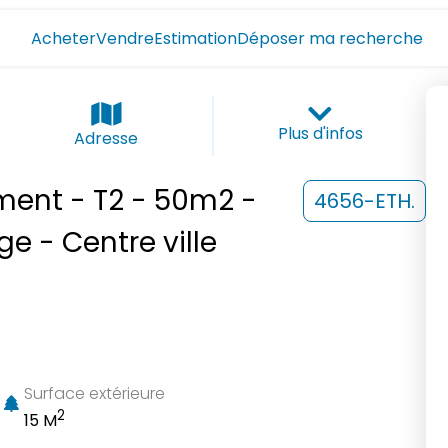
Acheter
Vendre
Estimation
Déposer ma recherche
Plus d'infos
Adresse
ement - T2 - 50m2 -
4656-ETH.
e - Centre ville
Surface extérieure
2
15 M