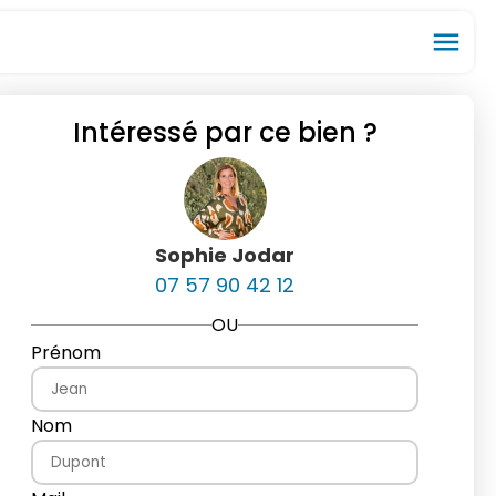
menu
Intéressé par ce bien ?
ios_share
favorite_border
Sophie Jodar
07 57 90 42 12
OU
Prénom
Nom