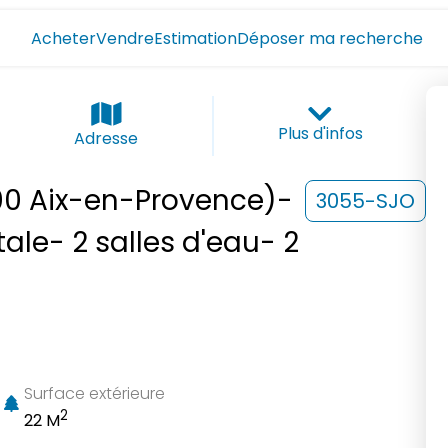
Acheter
Vendre
Estimation
Déposer ma recherche
Plus d'infos
Adresse
00 Aix-en-Provence)-
3055-SJO
ale- 2 salles d'eau- 2
Surface extérieure
2
22 M