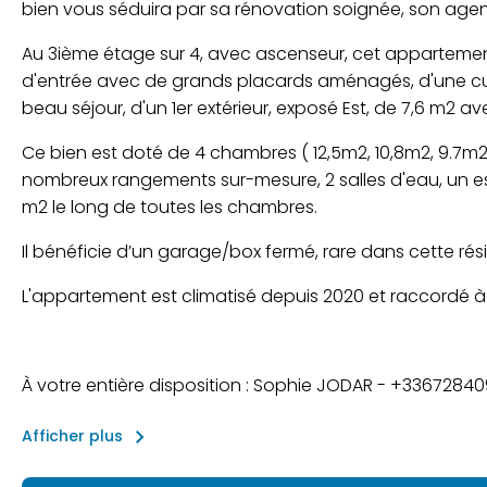
bien vous séduira par sa rénovation soignée, son age
Au 3ième étage sur 4, avec ascenseur, cet appartemen
d'entrée avec de grands placards aménagés, d'une cu
beau séjour, d'un 1er extérieur, exposé Est, de 7,6 m2 
Ce bien est doté de 4 chambres ( 12,5m2, 10,8m2, 9.7m
nombreux rangements sur-mesure, 2 salles d'eau, un es
m2 le long de toutes les chambres.
Il bénéficie d’un garage/box fermé, rare dans cette rési
L'appartement est climatisé depuis 2020 et raccordé à 
À votre entière disposition : Sophie JODAR - +3367284
keyboard_arrow_right
Afficher plus