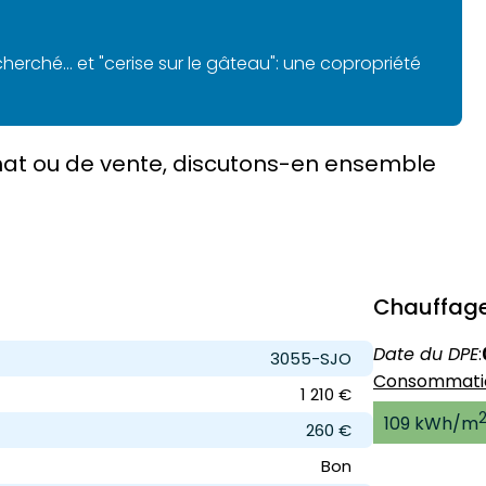
rché... et "cerise sur le gâteau": une copropriété
chat ou de vente, discutons-en ensemble
Chauffage
Date du DPE
:
3055-SJO
Consommatio
1 210 €
109 kWh/m
260 €
Bon