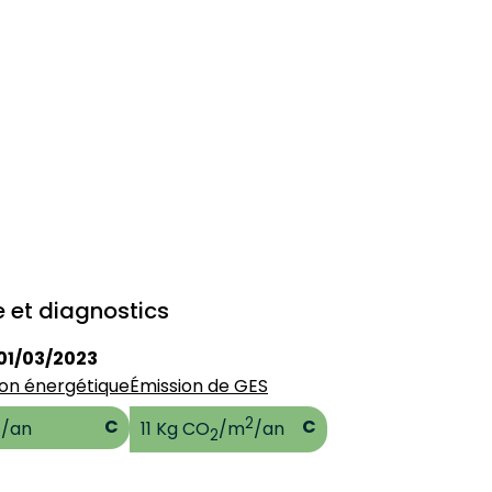
 et diagnostics
01/03/2023
n énergétique
Émission de GES
2
2
C
C
/an
11 Kg CO
/m
/an
2