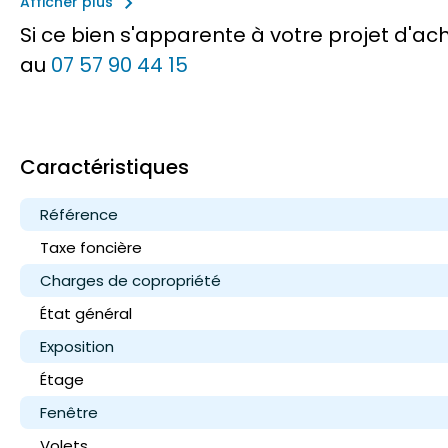
keyboard_arrow_right
Afficher plus
Si ce bien s'apparente à votre projet d'a
au
07 57 90 44 15
Caractéristiques
Référence
Taxe foncière
Charges de copropriété
État général
Exposition
Étage
Fenêtre
Volets