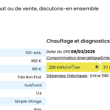
chat ou de vente, discutons-en ensemble
Chauffage et diagnostics
Date du DPE
:
09/03/2025
5111-ASA.
Consommation énergétique
Émis
992 €
2
D
226 kWh/m
/an
37 
180 €
Dépenses théoriques
: Entre 1190
Très Bon État
Sud/nord
1/4
Simple Vitrage
Bois