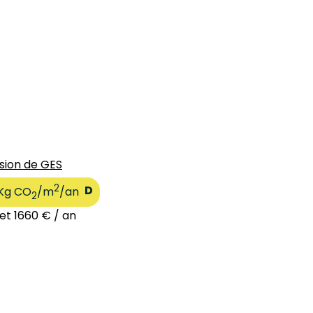
sion de GES
2
D
Kg CO
/m
/an
2
 et 1660 € / an