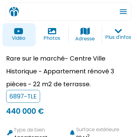
menu
ios_share
favorite_border
Plus d'infos
Vidéo
Photos
Adresse
Rare sur le marché- Centre Ville
Historique - Appartement rénové 3
pièces - 22 m2 de terrasse.
6897-TLE
440 000 €
Surface extérieure
Type de bien
2