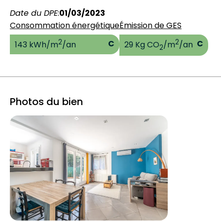
Date du DPE
:
01/03/2023
Consommation énergétique
Émission de GES
2
2
C
C
143 kWh/m
/an
29 Kg CO
/m
/an
2
Photos du bien