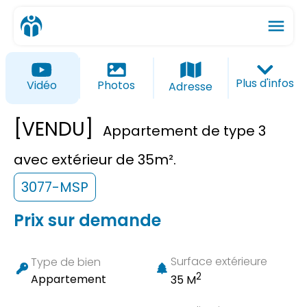
menu
ios_share
favorite_border
Plus d'infos
Vidéo
Photos
Adresse
[VENDU]
Appartement de type 3
avec extérieur de 35m².
3077-MSP
Prix sur demande
Surface extérieure
Type de bien
2
Appartement
35 M