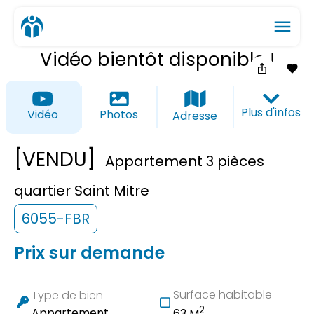
menu
Vidéo bientôt disponible !
ios_share
favorite_border
Plus d'infos
Vidéo
Photos
Adresse
[VENDU]
Appartement 3 pièces
quartier Saint Mitre
6055-FBR
Prix sur demande
Surface habitable
Type de bien
2
Appartement
63 M