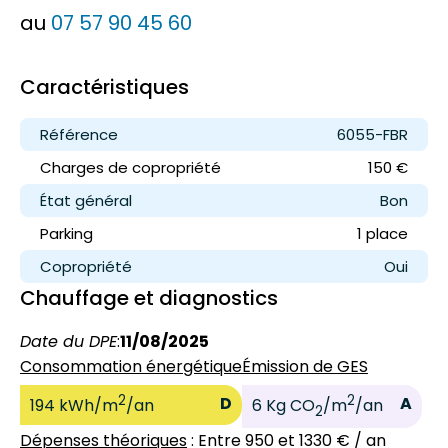
au
07 57 90 45 60
Caractéristiques
Référence
6055-FBR
Charges de copropriété
150 €
État général
Bon
Parking
1 place
Copropriété
Oui
Chauffage et diagnostics
Date du DPE
:
11/08/2025
Consommation énergétique
Émission de GES
2
2
D
A
194 kWh/m
/an
6 Kg CO
/m
/an
2
Dépenses théoriques
: Entre 950 et 1330 € / an