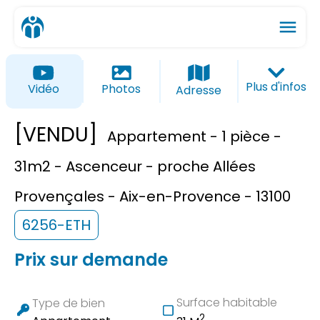
menu
ios_share
favorite_border
Plus d'infos
Vidéo
Photos
Adresse
[VENDU]
Appartement - 1 pièce -
31m2 - Ascenceur - proche Allées
Provençales - Aix-en-Provence - 13100
6256-ETH
Prix sur demande
Surface habitable
Type de bien
2