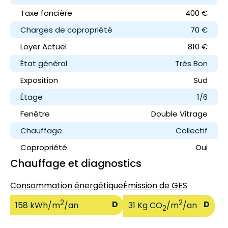
Taxe foncière
400 €
Charges de copropriété
70 €
Loyer
Actuel
810 €
État général
Très Bon
Exposition
Sud
Étage
1/6
Fenêtre
Double Vitrage
Chauffage
Collectif
Copropriété
Oui
Chauffage et diagnostics
Consommation énergétique
Émission de GES
2
2
D
D
158 kWh/m
/an
31 Kg CO
/m
/an
2