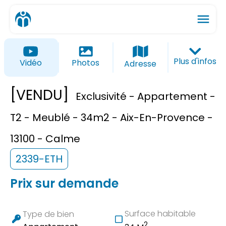
menu
ios_share
favorite_border
Plus d'infos
Vidéo
Photos
Adresse
[VENDU]
Exclusivité - Appartement -
T2 - Meublé - 34m2 - Aix-En-Provence -
13100 - Calme
2339-ETH
Prix sur demande
Surface habitable
Type de bien
2